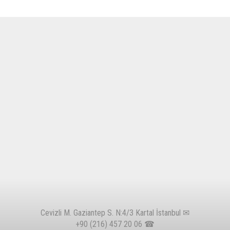
Cevizli M. Gaziantep S. N:4/3 Kartal İstanbul ✉
+90 (216) 457 20 06
☎