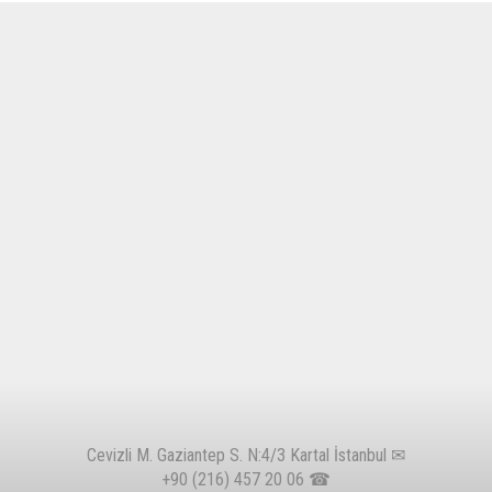
Cevizli M. Gaziantep S. N:4/3 Kartal İstanbul ✉
+90 (216) 457 20 06
☎