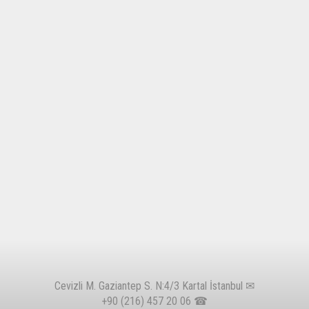
Cevizli M. Gaziantep S. N:4/3 Kartal İstanbul ✉
+90 (216) 457 20 06
☎