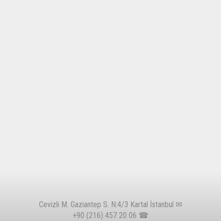
Cevizli M. Gaziantep S. N:4/3 Kartal İstanbul ✉
+90 (216) 457 20 06
☎