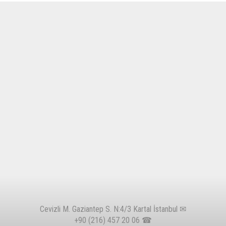
Cevizli M. Gaziantep S. N:4/3 Kartal İstanbul ✉
+90 (216) 457 20 06
☎