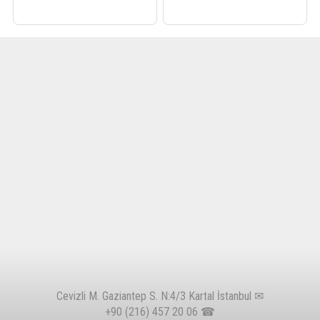
Cevizli M. Gaziantep S. N:4/3 Kartal İstanbul ✉
+90 (216) 457 20 06
☎